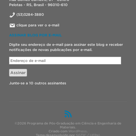
Pelotas - RS, Brasil - 96010-610
(53)3284-3880
clique para ver o e-mail
ASSINAR BLOG POR E-MAIL
Digite seu endereço de e-mail para assinar este blog e receber
notificações de novas publicações por e-mail.
Endereço
de
e-
Assinar
mail
Junte-se a 10 outros assinantes
©2026 Programa de Pós-Graduação em Ciência e Engenharia de
Materiais.
Criado com
WordPress
.
Tema desenvolvido por
SGTIC / UFPel
.