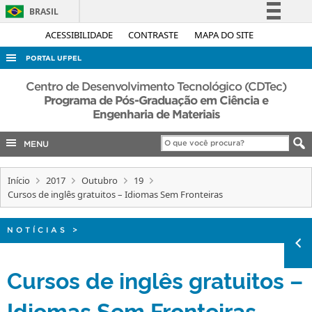
BRASIL
Simplifique!
ACESSIBILIDADE
CONTRASTE
MAPA DO SITE
Comunica BR
PORTAL UFPEL
Participe
ACESSO À INFORMAÇÃO
Centro de Desenvolvimento Tecnológico (CDTec)
Acesso à informação
Programa de Pós-Graduação em Ciência e
AUDITORIA
Engenharia de Materiais
Legislação
COBALTO
Canais
MENU
CONCURSOS
EDITAIS
Início
2017
Outubro
19
Cursos de inglês gratuitos – Idiomas Sem Fronteiras
INTERNACIONAL
OUVIDORIA
NOTÍCIAS
>
PORTARIAS
Cursos de inglês gratuitos –
TELEFONES
Idiomas Sem Fronteiras