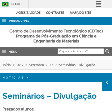
BRASIL
Simplifique!
ACESSIBILIDADE
CONTRASTE
MAPA DO SITE
Comunica BR
PORTAL UFPEL
Participe
ACESSO À INFORMAÇÃO
Centro de Desenvolvimento Tecnológico (CDTec)
Acesso à informação
Programa de Pós-Graduação em Ciência e
AUDITORIA
Engenharia de Materiais
Legislação
COBALTO
Canais
MENU
CONCURSOS
EDITAIS
Início
2017
Setembro
15
Seminários – Divulgação
INTERNACIONAL
NOTÍCIAS
>
OUVIDORIA
PORTARIAS
Seminários – Divulgação
TELEFONES
Prezados alunos,