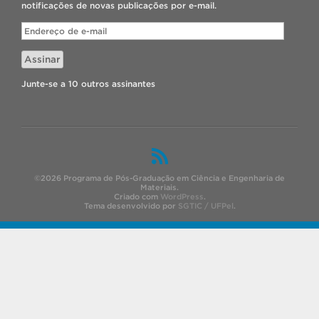
notificações de novas publicações por e-mail.
Endereço
de
e-
Assinar
mail
Junte-se a 10 outros assinantes
©2026 Programa de Pós-Graduação em Ciência e Engenharia de
Materiais.
Criado com
WordPress
.
Tema desenvolvido por
SGTIC / UFPel
.