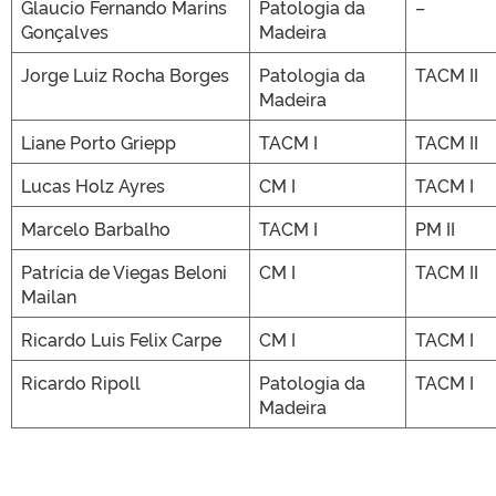
Glaucio Fernando Marins
Patologia da
–
Gonçalves
Madeira
Jorge Luiz Rocha Borges
Patologia da
TACM II
Madeira
Liane Porto Griepp
TACM I
TACM II
Lucas Holz Ayres
CM I
TACM I
Marcelo Barbalho
TACM I
PM II
Patrícia de Viegas Beloni
CM I
TACM II
Mailan
Ricardo Luis Felix Carpe
CM I
TACM I
Ricardo Ripoll
Patologia da
TACM I
Madeira