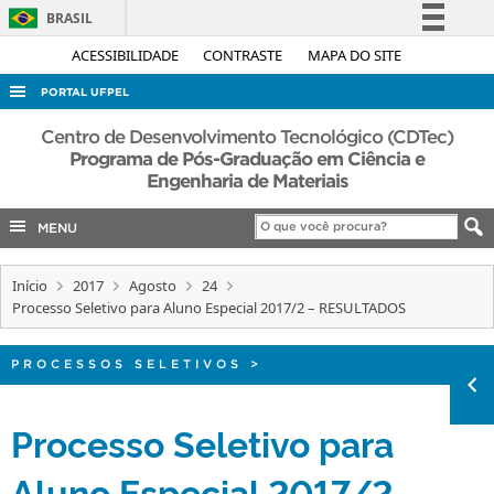
BRASIL
Simplifique!
ACESSIBILIDADE
CONTRASTE
MAPA DO SITE
Comunica BR
PORTAL UFPEL
Participe
ACESSO À INFORMAÇÃO
Centro de Desenvolvimento Tecnológico (CDTec)
Acesso à informação
Programa de Pós-Graduação em Ciência e
AUDITORIA
Engenharia de Materiais
Legislação
COBALTO
Canais
MENU
CONCURSOS
EDITAIS
Início
2017
Agosto
24
Processo Seletivo para Aluno Especial 2017/2 – RESULTADOS
INTERNACIONAL
OUVIDORIA
PROCESSOS SELETIVOS
>
PORTARIAS
Processo Seletivo para
TELEFONES
Aluno Especial 2017/2 –