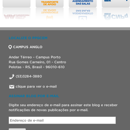
LOCALIZE O PPGCEM
CAMPUS ANGLO
Andar Térreo - Campus Porto
Rua Gomes Carneiro, 01 - Centro
Pelotas - RS, Brasil - 96010-610
(53)3284-3880
clique para ver o e-mail
ASSINAR BLOG POR E-MAIL
Digite seu endereço de e-mail para assinar este blog e receber
notificações de novas publicações por e-mail.
Endereço
de
e-