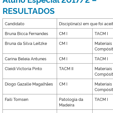
RESULTADOS
Candidato
Disciplina(s) em que foi acei
Bruna Bicca Fernandes
CM I
TACM I
Bruna da Silva Leitzke
CM I
Materiais
Compósi
Carina Beleia Antunes
CM I
TACM I
Cleidi Victoria Pinto
TACM II
Materiais
Compósi
Diogo Gazalle Magalhães
CM I
Materiais
Compósi
Faili Tomsen
Patologia da
TACM I
Madeira