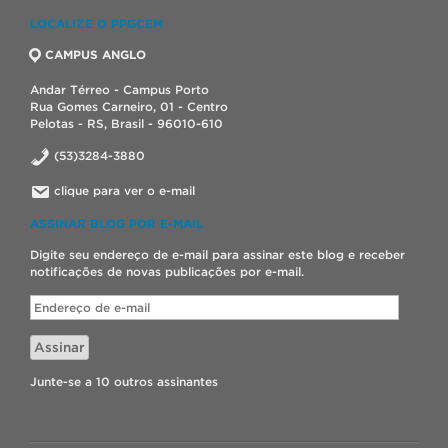
LOCALIZE O PPGCEM
CAMPUS ANGLO
Andar Térreo - Campus Porto
Rua Gomes Carneiro, 01 - Centro
Pelotas - RS, Brasil - 96010-610
(53)3284-3880
clique para ver o e-mail
ASSINAR BLOG POR E-MAIL
Digite seu endereço de e-mail para assinar este blog e receber
notificações de novas publicações por e-mail.
Endereço
de
e-
Assinar
mail
Junte-se a 10 outros assinantes