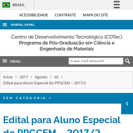
BRASIL
Simplifique!
ACESSIBILIDADE
CONTRASTE
MAPA DO SITE
Comunica BR
PORTAL UFPEL
Participe
ACESSO À INFORMAÇÃO
Centro de Desenvolvimento Tecnológico (CDTec)
Acesso à informação
Programa de Pós-Graduação em Ciência e
AUDITORIA
Engenharia de Materiais
Legislação
COBALTO
Canais
MENU
CONCURSOS
EDITAIS
Início
2017
Agosto
02
Edital para Aluno Especial do PPGCEM – 2017/2
INTERNACIONAL
OUVIDORIA
SEM CATEGORIA
>
PORTARIAS
Edital para Aluno Especial
TELEFONES
do PPGCEM – 2017/2