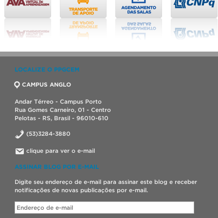
LOCALIZE O PPGCEM
CAMPUS ANGLO
Andar Térreo - Campus Porto
Rua Gomes Carneiro, 01 - Centro
Pelotas - RS, Brasil - 96010-610
(53)3284-3880
clique para ver o e-mail
ASSINAR BLOG POR E-MAIL
Digite seu endereço de e-mail para assinar este blog e receber
notificações de novas publicações por e-mail.
Endereço
de