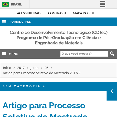
BRASIL
Simplifique!
ACESSIBILIDADE
CONTRASTE
MAPA DO SITE
Comunica BR
PORTAL UFPEL
Participe
ACESSO À INFORMAÇÃO
Centro de Desenvolvimento Tecnológico (CDTec)
Acesso à informação
Programa de Pós-Graduação em Ciência e
AUDITORIA
Engenharia de Materiais
Legislação
COBALTO
Canais
MENU
CONCURSOS
EDITAIS
Início
2017
Julho
05
Artigo para Processo Seletivo de Mestrado 2017/2
INTERNACIONAL
OUVIDORIA
SEM CATEGORIA
>
PORTARIAS
Artigo para Processo
TELEFONES
Seletivo de Mestrado