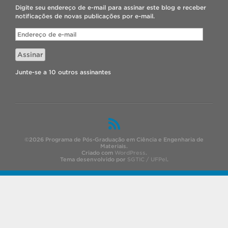
Digite seu endereço de e-mail para assinar este blog e receber
notificações de novas publicações por e-mail.
Endereço
de
e-
Assinar
mail
Junte-se a 10 outros assinantes
©2026 Programa de Pós-Graduação em Ciência e Engenharia de
Materiais.
Criado com
WordPress
.
Tema desenvolvido por
SGTIC / UFPel
.