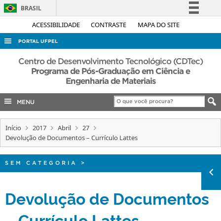
BRASIL
Simplifique!
ACESSIBILIDADE
CONTRASTE
MAPA DO SITE
Comunica BR
PORTAL UFPEL
Participe
ACESSO À INFORMAÇÃO
Centro de Desenvolvimento Tecnológico (CDTec)
Acesso à informação
Programa de Pós-Graduação em Ciência e
AUDITORIA
Engenharia de Materiais
Legislação
COBALTO
Canais
MENU
CONCURSOS
EDITAIS
Início
2017
Abril
27
Devolução de Documentos – Currículo Lattes
INTERNACIONAL
OUVIDORIA
SEM CATEGORIA
>
PORTARIAS
Devolução de Documentos
TELEFONES
– Currículo Lattes