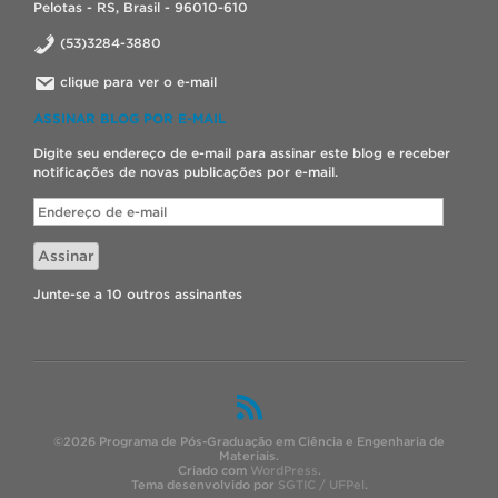
Pelotas - RS, Brasil - 96010-610
(53)3284-3880
clique para ver o e-mail
ASSINAR BLOG POR E-MAIL
Digite seu endereço de e-mail para assinar este blog e receber
notificações de novas publicações por e-mail.
Endereço
de
e-
Assinar
mail
Junte-se a 10 outros assinantes
©2026 Programa de Pós-Graduação em Ciência e Engenharia de
Materiais.
Criado com
WordPress
.
Tema desenvolvido por
SGTIC / UFPel
.