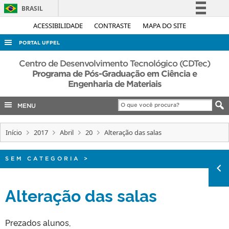
BRASIL
Simplifique!
ACESSIBILIDADE
CONTRASTE
MAPA DO SITE
Comunica BR
PORTAL UFPEL
Participe
ACESSO À INFORMAÇÃO
Centro de Desenvolvimento Tecnológico (CDTec)
Acesso à informação
Programa de Pós-Graduação em Ciência e
AUDITORIA
Engenharia de Materiais
Legislação
COBALTO
Canais
MENU
CONCURSOS
EDITAIS
Início
2017
Abril
20
Alteração das salas
INTERNACIONAL
SEM CATEGORIA
>
OUVIDORIA
PORTARIAS
Alteração das salas
TELEFONES
Prezados alunos,