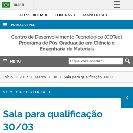
BRASIL
Simplifique!
ACESSIBILIDADE
CONTRASTE
MAPA DO SITE
Comunica BR
PORTAL UFPEL
Participe
ACESSO À INFORMAÇÃO
Centro de Desenvolvimento Tecnológico (CDTec)
Acesso à informação
Programa de Pós-Graduação em Ciência e
AUDITORIA
Engenharia de Materiais
Legislação
COBALTO
Canais
MENU
CONCURSOS
EDITAIS
Início
2017
Março
30
Sala para qualificação 30/03
INTERNACIONAL
SEM CATEGORIA
>
OUVIDORIA
PORTARIAS
Sala para qualificação
TELEFONES
30/03