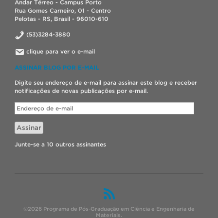
Andar Térreo - Campus Porto
Rua Gomes Carneiro, 01 - Centro
Pelotas - RS, Brasil - 96010-610
(53)3284-3880
clique para ver o e-mail
ASSINAR BLOG POR E-MAIL
Digite seu endereço de e-mail para assinar este blog e receber
notificações de novas publicações por e-mail.
Endereço
de
e-
Assinar
mail
Junte-se a 10 outros assinantes
©2026 Programa de Pós-Graduação em Ciência e Engenharia de
Materiais.