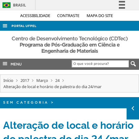
BRASIL
Simplifique!
ACESSIBILIDADE
CONTRASTE
MAPA DO SITE
Comunica BR
PORTAL UFPEL
Participe
ACESSO À INFORMAÇÃO
Centro de Desenvolvimento Tecnológico (CDTec)
Acesso à informação
Programa de Pós-Graduação em Ciência e
AUDITORIA
Engenharia de Materiais
Legislação
COBALTO
Canais
MENU
CONCURSOS
EDITAIS
Início
2017
Março
24
Alteração de local e horário de palestra do dia 24/mar
INTERNACIONAL
OUVIDORIA
SEM CATEGORIA
>
PORTARIAS
Alteração de local e horário
TELEFONES
de palestra do dia 24/mar