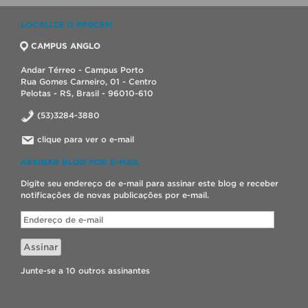
LOCALIZE O PPGCEM
CAMPUS ANGLO
Andar Térreo - Campus Porto
Rua Gomes Carneiro, 01 - Centro
Pelotas - RS, Brasil - 96010-610
(53)3284-3880
clique para ver o e-mail
ASSINAR BLOG POR E-MAIL
Digite seu endereço de e-mail para assinar este blog e receber
notificações de novas publicações por e-mail.
Endereço
de
e-
Assinar
mail
Junte-se a 10 outros assinantes