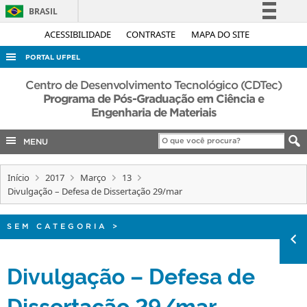
BRASIL
Simplifique!
ACESSIBILIDADE
CONTRASTE
MAPA DO SITE
Comunica BR
PORTAL UFPEL
Participe
ACESSO À INFORMAÇÃO
Centro de Desenvolvimento Tecnológico (CDTec)
Acesso à informação
Programa de Pós-Graduação em Ciência e
AUDITORIA
Engenharia de Materiais
Legislação
COBALTO
Canais
MENU
CONCURSOS
EDITAIS
Início
2017
Março
13
Divulgação – Defesa de Dissertação 29/mar
INTERNACIONAL
OUVIDORIA
SEM CATEGORIA
>
PORTARIAS
Divulgação – Defesa de
TELEFONES
Dissertação 29/mar