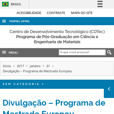
BRASIL
Simplifique!
ACESSIBILIDADE
CONTRASTE
MAPA DO SITE
Comunica BR
PORTAL UFPEL
Participe
ACESSO À INFORMAÇÃO
Centro de Desenvolvimento Tecnológico (CDTec)
Acesso à informação
Programa de Pós-Graduação em Ciência e
AUDITORIA
Engenharia de Materiais
Legislação
COBALTO
Canais
MENU
CONCURSOS
EDITAIS
Início
2017
Janeiro
31
Divulgação – Programa de Mestrado Europeu
INTERNACIONAL
OUVIDORIA
SEM CATEGORIA
>
PORTARIAS
Divulgação – Programa de
TELEFONES
Mestrado Europeu