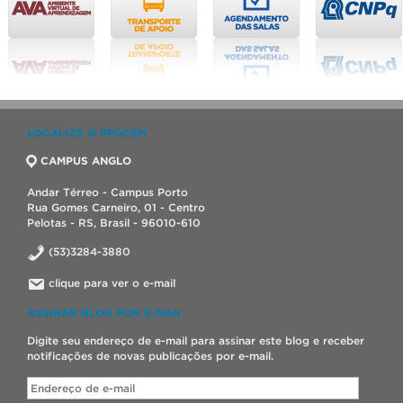
LOCALIZE O PPGCEM
CAMPUS ANGLO
Andar Térreo - Campus Porto
Rua Gomes Carneiro, 01 - Centro
Pelotas - RS, Brasil - 96010-610
(53)3284-3880
clique para ver o e-mail
ASSINAR BLOG POR E-MAIL
Digite seu endereço de e-mail para assinar este blog e receber
notificações de novas publicações por e-mail.
Endereço
de