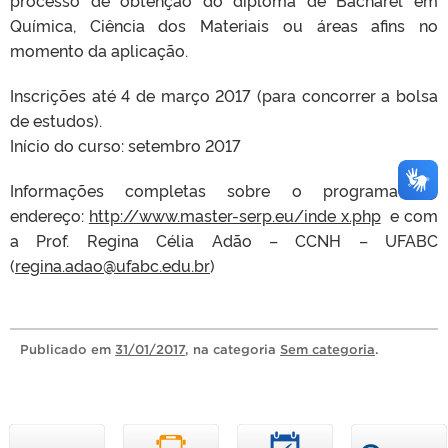
processo de obtenção do diploma de Bacharel em
Química, Ciência dos Materiais ou áreas afins no
momento da aplicação.
Inscrições até 4 de março 2017 (para concorrer a bolsa
de estudos).
Início do curso: setembro 2017
Informações completas sobre o programa no
endereço:
http://www.master-serp.eu/inde x.php
e com
a Prof. Regina Célia Adão – CCNH – UFABC
(
regina.adao@ufabc.edu.br
)
Publicado
em
31/01/2017
, na categoria
Sem categoria
.