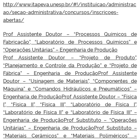
http://www.itapeva.unesp.br/#!/instituicao/administrac
ao/secao-administrativa/concursos/inscricoes-
abertas/
Prof Assistente Doutor – “Processos Químicos de
Fabricação”, “Laboratório de Processos Químicos” e
“Operações Unitárias” – Engenharia de Produção
Prof Assistente Doutor – “Projeto de Produto”,
“Planejamento e Controle da Produção” e “Projeto de
Fábrica” – Engenharia de Produção
Prof Assistente
Doutor – “Usinagem de Materiais”, “Componentes de
Máquina” e “Comandos Hidráulicos e Pneumáticos” –
Engenharia de Produção
Prof Assistente Doutor – “Física
I”, “Física II”, “Física III”, “Laboratório de Física I”,
“Laboratório de Física II” e “Laboratório de Física III” –
Engenharia de Produção
Prof Substituto – “Operações
Unitárias” – Engenharia de Produção
Prof Substituto –
“Materiais Cerâmicos” e “Materiais Poliméricos” –