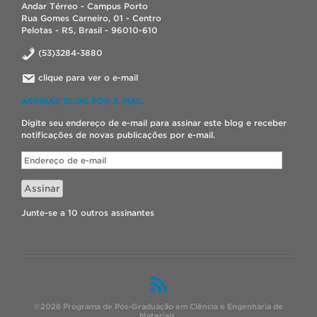
Andar Térreo - Campus Porto
Rua Gomes Carneiro, 01 - Centro
Pelotas - RS, Brasil - 96010-610
(53)3284-3880
clique para ver o e-mail
ASSINAR BLOG POR E-MAIL
Digite seu endereço de e-mail para assinar este blog e receber
notificações de novas publicações por e-mail.
Endereço
de
e-
Assinar
mail
Junte-se a 10 outros assinantes
©2026 Programa de Pós-Graduação em Ciência e Engenharia de
Materiais.