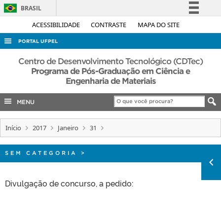
BRASIL
Simplifique!
ACESSIBILIDADE
CONTRASTE
MAPA DO SITE
Comunica BR
PORTAL UFPEL
Participe
ACESSO À INFORMAÇÃO
Centro de Desenvolvimento Tecnológico (CDTec)
Acesso à informação
Programa de Pós-Graduação em Ciência e
AUDITORIA
Engenharia de Materiais
Legislação
COBALTO
Canais
MENU
CONCURSOS
EDITAIS
Início
2017
Janeiro
31
INTERNACIONAL
SEM CATEGORIA
>
OUVIDORIA
PORTARIAS
Divulgação de concurso, a pedido:
TELEFONES