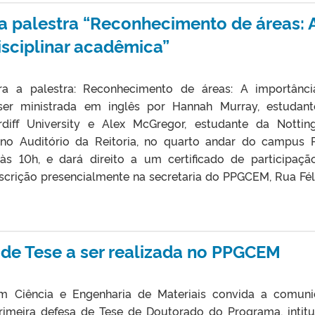
ra palestra “Reconhecimento de áreas: 
isciplinar acadêmica”
ara a palestra: Reconhecimento de áreas: A importânc
 ser ministrada em inglês por Hannah Murray, estudan
rdiff University e Alex McGregor, estudante da Notti
á no Auditório da Reitoria, no quarto andar do campus 
às 10h, e dará direito a um certificado de participaçã
nscrição presencialmente na secretaria do PPGCEM, Rua Fél
a de Tese a ser realizada no PPGCEM
 Ciência e Engenharia de Materiais convida a comun
imeira defesa de Tese de Doutorado do Programa, intitu