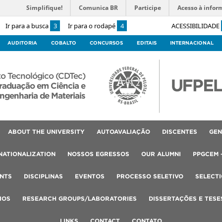
Simplifique!
Comunica BR
Participe
Acesso à infor
Ir para a busca
3
Ir para o rodapé
4
ACESSIBILIDADE
AUDITORIA
COBALTO
CONCURSOS
EDITAIS
INTERNACIONAL
o Tecnológico (CDTec)
raduação em Ciência e
ngenharia de Materiais
ABOUT THE UNIVERSITY
AUTOAVALIAÇÃO
DISCENTES
GEN
NATIONALIZATION
NOSSOS EGRESSOS
OUR ALUMNI
PPGCEM 
NTS
DISCIPLINAS
EVENTOS
PROCESSO SELETIVO
SELECT
IOS
RESEARCH GROUPS/LABORATORIES
DISSERTAÇÕES E TESE
LINKS
CONTACT
CONTATO