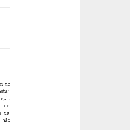
es do
estar
iação
sa de
os da
- não