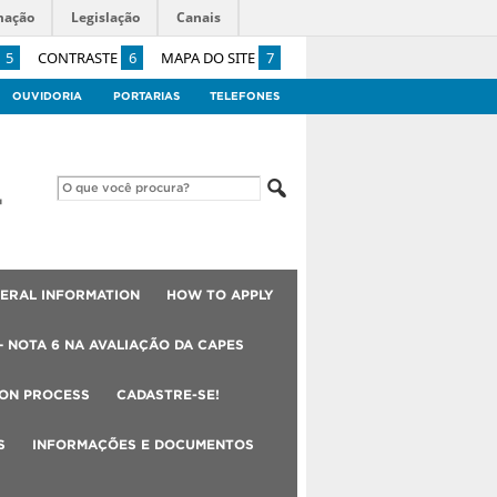
mação
Legislação
Canais
5
CONTRASTE
6
MAPA DO SITE
7
OUVIDORIA
PORTARIAS
TELEFONES
ERAL INFORMATION
HOW TO APPLY
– NOTA 6 NA AVALIAÇÃO DA CAPES
ION PROCESS
CADASTRE-SE!
S
INFORMAÇÕES E DOCUMENTOS