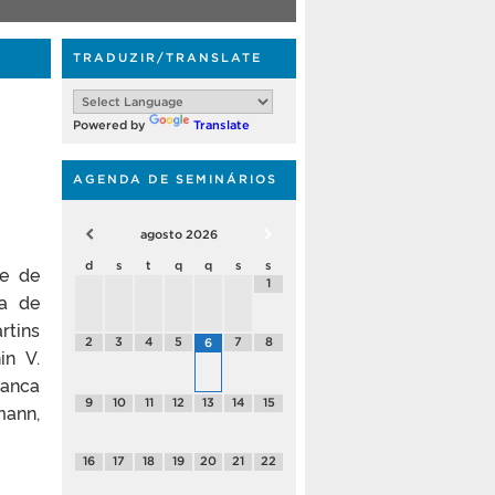
TRADUZIR/TRANSLATE
Powered by
Translate
AGENDA DE SEMINÁRIOS
agosto
2026
d
s
t
q
q
s
s
se de
1
a de
rtins
2
3
4
5
7
8
6
in V.
banca
9
10
11
12
13
14
15
mann,
16
17
18
19
20
21
22