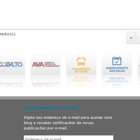
trado(s).
<
ASSINAR BLOG POR E-MAIL
Digite seu endereço de e-mail para assinar este
blog e receber notificações de novas
publicações por e-mail.
Endereço