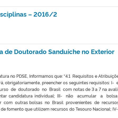
isciplinas – 2016/2
a de Doutorado Sanduíche no Exterior
tura no PDSE, Informamos que: “4.1 Requisitos e Atribuiçõ
á, obrigatoriamente, preencher os seguintes requisitos: I- 
rso de doutorado no Brasil com notas de 3 a 7 na aval
entar candidatura individual; III- não acumular a bol
r com outras bolsas no Brasil provenientes de recurs
e fomento que utilizem recursos do Tesouro Nacional; IV