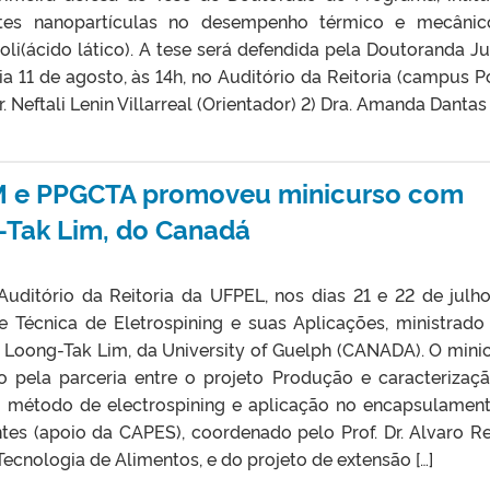
entes nanopartículas no desempenho térmico e mecâni
i(ácido lático). A tese será defendida pela Doutoranda Ju
a 11 de agosto, às 14h, no Auditório da Reitoria (campus Po
Neftali Lenin Villarreal (Orientador) 2) Dra. Amanda Dantas 
M e PPGCTA promoveu minicurso com
-Tak Lim, do Canadá
uditório da Reitoria da UFPEL, nos dias 21 e 22 de julh
e Técnica de Eletrospining e suas Aplicações, ministrado
. Loong-Tak Lim, da University of Guelph (CANADA). O mini
ado pela parceria entre o projeto Produção e caracterizaç
o método de electrospining e aplicação no encapsulamen
tes (apoio da CAPES), coordenado pelo Prof. Dr. Alvaro R
Tecnologia de Alimentos, e do projeto de extensão […]