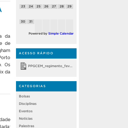
A
23
24
25
26
27
28
29
30
31
Powered by
Simple Calendar
ia da
te de
ngham
ACESSO RÁPIDO
Porto
o. Os
PPGCEM_regimento_fevereiro 2018
ix da
CATEGORIAS
Bolsas
Disciplinas
Eventos
idade
Notícias
lada:
Palestras