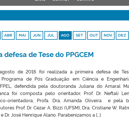
ABR
MAI
JUN
JUL
AGO
SET
OUT
NOV
DEZ
ira defesa de Tese do PPGCEM
agosto de 2016 foi realizada a primeira defesa de Te
 Programa de Pós Graduação em Ciência e Engenhari
UFPEL, defendida pela doutoranda Juliana do Amaral Ma
nca foi composta pelo orientador, Prof. Dr. Neftali Len
 co-orientadora, Profa. Dra. Amanda Oliveira e pela 
res Prof. Dr. Cezar A. Bizzi (UFSM), Dra. Cristiane W. Rat
) e Dr. José Henrique Alano. Parabenizamos a […]