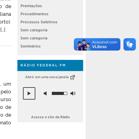
co de
Premiações
liana
Procedimentos
rto).
Processos Seletivos
[…]
Sem categoria
Sem categoria
Seminários
RÁDIO FEDERAL FM
Abrir em uma nova janela
o, um
 pelo
curso
ão de
to de
Acesse o site da Rádio
enato