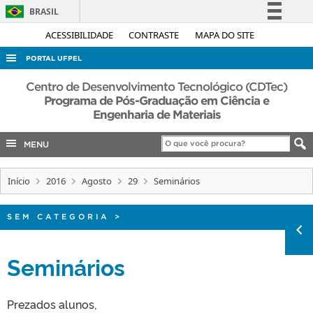
BRASIL
Simplifique!
ACESSIBILIDADE
CONTRASTE
MAPA DO SITE
Comunica BR
PORTAL UFPEL
Participe
ACESSO À INFORMAÇÃO
Centro de Desenvolvimento Tecnológico (CDTec)
Acesso à informação
Programa de Pós-Graduação em Ciência e
AUDITORIA
Engenharia de Materiais
Legislação
COBALTO
Canais
MENU
CONCURSOS
EDITAIS
Início
2016
Agosto
29
Seminários
INTERNACIONAL
SEM CATEGORIA
>
OUVIDORIA
PORTARIAS
Seminários
TELEFONES
Prezados alunos,