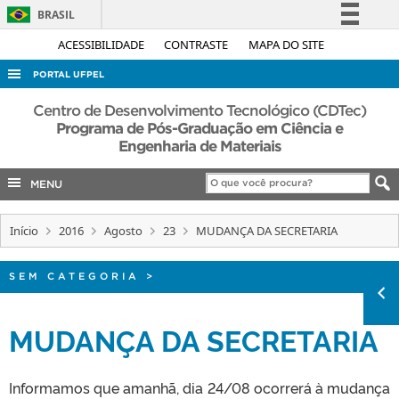
BRASIL
Simplifique!
ACESSIBILIDADE
CONTRASTE
MAPA DO SITE
Comunica BR
PORTAL UFPEL
Participe
ACESSO À INFORMAÇÃO
Centro de Desenvolvimento Tecnológico (CDTec)
Acesso à informação
Programa de Pós-Graduação em Ciência e
AUDITORIA
Engenharia de Materiais
Legislação
COBALTO
Canais
MENU
CONCURSOS
EDITAIS
Início
2016
Agosto
23
MUDANÇA DA SECRETARIA
INTERNACIONAL
SEM CATEGORIA
>
OUVIDORIA
PORTARIAS
MUDANÇA DA SECRETARIA
TELEFONES
Informamos que amanhã, dia 24/08 ocorrerá à mudança