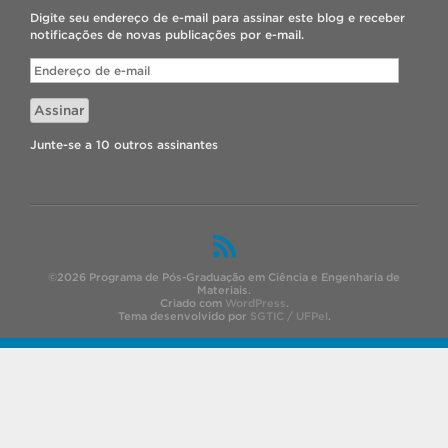
Digite seu endereço de e-mail para assinar este blog e receber
notificações de novas publicações por e-mail.
Endereço
de
e-
Assinar
mail
Junte-se a 10 outros assinantes
©2026 Programa de Pós-Graduação em Ciência e Engenharia de
Materiais.
Criado com
WordPress
.
Tema desenvolvido por
SGTIC / UFPel
.