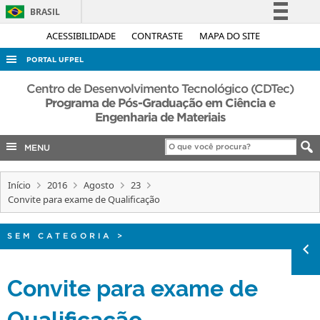
BRASIL
Simplifique!
ACESSIBILIDADE
CONTRASTE
MAPA DO SITE
Comunica BR
PORTAL UFPEL
Participe
ACESSO À INFORMAÇÃO
Centro de Desenvolvimento Tecnológico (CDTec)
Acesso à informação
Programa de Pós-Graduação em Ciência e
AUDITORIA
Engenharia de Materiais
Legislação
COBALTO
Canais
MENU
CONCURSOS
EDITAIS
Início
2016
Agosto
23
Convite para exame de Qualificação
INTERNACIONAL
OUVIDORIA
SEM CATEGORIA
>
PORTARIAS
Convite para exame de
TELEFONES
Qualificação