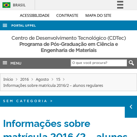
BRASIL
Simplifique!
ACESSIBILIDADE
CONTRASTE
MAPA DO SITE
Comunica BR
PORTAL UFPEL
Participe
ACESSO À INFORMAÇÃO
Centro de Desenvolvimento Tecnológico (CDTec)
Acesso à informação
Programa de Pós-Graduação em Ciência e
AUDITORIA
Engenharia de Materiais
Legislação
COBALTO
Canais
MENU
CONCURSOS
EDITAIS
Início
2016
Agosto
15
Informações sobre matrícula 2016/2 – alunos regulares
INTERNACIONAL
OUVIDORIA
SEM CATEGORIA
>
PORTARIAS
Informações sobre
TELEFONES
matrícula 2016/2 – alunos