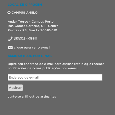
LOCALIZE O PPGCEM
CAMPUS ANGLO
Andar Térreo - Campus Porto
Rua Gomes Carneiro, 01 - Centro
Pelotas - RS, Brasil - 96010-610
(53)3284-3880
clique para ver o e-mail
ASSINAR BLOG POR E-MAIL
Digite seu endereço de e-mail para assinar este blog e receber
notificações de novas publicações por e-mail.
Endereço
de
e-
Assinar
mail
Junte-se a 10 outros assinantes