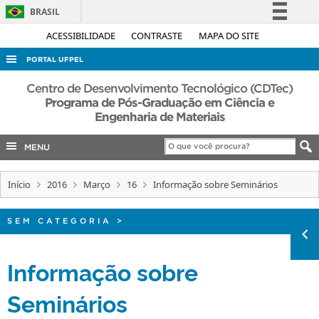
BRASIL
Simplifique!
ACESSIBILIDADE
CONTRASTE
MAPA DO SITE
Comunica BR
PORTAL UFPEL
Participe
ACESSO À INFORMAÇÃO
Centro de Desenvolvimento Tecnológico (CDTec)
Acesso à informação
Programa de Pós-Graduação em Ciência e
AUDITORIA
Engenharia de Materiais
Legislação
COBALTO
Canais
MENU
CONCURSOS
EDITAIS
Início
2016
Março
16
Informação sobre Seminários
INTERNACIONAL
SEM CATEGORIA
>
OUVIDORIA
PORTARIAS
Informação sobre
TELEFONES
Seminários