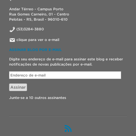
Andar Térreo - Campus Porto
Rua Gomes Carneiro, 01 - Centro
Pelotas - RS, Brasil - 96010-610
(53)3284-3880
clique para ver o e-mail
ASSINAR BLOG POR E-MAIL
Digite seu endereço de e-mail para assinar este blog e receber
notificações de novas publicações por e-mail.
Endereço
de
e-
Assinar
mail
Junte-se a 10 outros assinantes