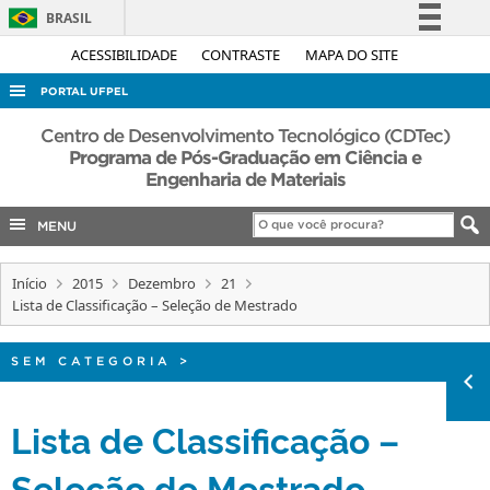
BRASIL
Simplifique!
ACESSIBILIDADE
CONTRASTE
MAPA DO SITE
Comunica BR
PORTAL UFPEL
Participe
ACESSO À INFORMAÇÃO
Centro de Desenvolvimento Tecnológico (CDTec)
Acesso à informação
Programa de Pós-Graduação em Ciência e
AUDITORIA
Engenharia de Materiais
Legislação
COBALTO
Canais
MENU
CONCURSOS
EDITAIS
Início
2015
Dezembro
21
Lista de Classificação – Seleção de Mestrado
INTERNACIONAL
OUVIDORIA
SEM CATEGORIA
>
PORTARIAS
Lista de Classificação –
TELEFONES
Seleção de Mestrado