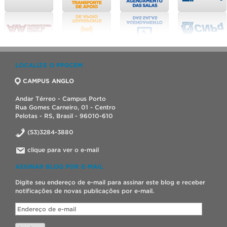
LOCALIZE O PPGCEM
CAMPUS ANGLO
Andar Térreo - Campus Porto
Rua Gomes Carneiro, 01 - Centro
Pelotas - RS, Brasil - 96010-610
(53)3284-3880
clique para ver o e-mail
ASSINAR BLOG POR E-MAIL
Digite seu endereço de e-mail para assinar este blog e receber
notificações de novas publicações por e-mail.
Endereço
de
e-