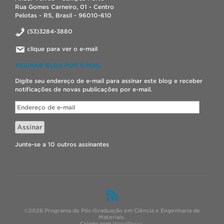
Rua Gomes Carneiro, 01 - Centro
Pelotas - RS, Brasil - 96010-610
(53)3284-3880
clique para ver o e-mail
ASSINAR BLOG POR E-MAIL
Digite seu endereço de e-mail para assinar este blog e receber
notificações de novas publicações por e-mail.
Endereço
de
e-
Assinar
mail
Junte-se a 10 outros assinantes
©2026 Programa de Pós-Graduação em Ciência e Engenharia de
Materiais.
Criado com
WordPress
.