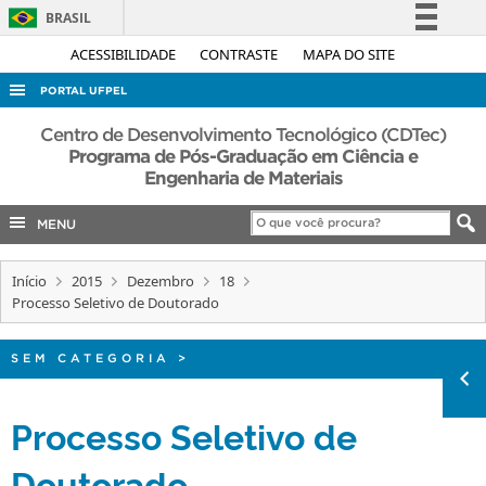
BRASIL
Simplifique!
ACESSIBILIDADE
CONTRASTE
MAPA DO SITE
Comunica BR
PORTAL UFPEL
Participe
ACESSO À INFORMAÇÃO
Centro de Desenvolvimento Tecnológico (CDTec)
Acesso à informação
Programa de Pós-Graduação em Ciência e
AUDITORIA
Engenharia de Materiais
Legislação
COBALTO
Canais
MENU
CONCURSOS
EDITAIS
Início
2015
Dezembro
18
Processo Seletivo de Doutorado
INTERNACIONAL
OUVIDORIA
SEM CATEGORIA
>
PORTARIAS
Processo Seletivo de
TELEFONES
Doutorado