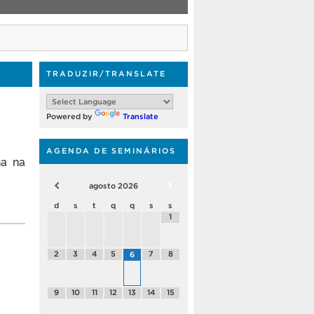
TRADUZIR/TRANSLATE
Powered by
Translate
AGENDA DE SEMINÁRIOS
na na
agosto
2026
d
s
t
q
q
s
s
1
2
3
4
5
7
8
6
9
10
11
12
13
14
15