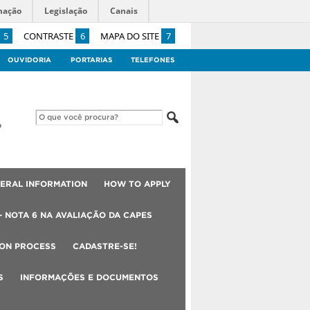
mação
Legislação
Canais
5
CONTRASTE
6
MAPA DO SITE
7
OUVIDORIA
PORTARIAS
TELEFONES
ERAL INFORMATION
HOW TO APPLY
– NOTA 6 NA AVALIAÇÃO DA CAPES
ION PROCESS
CADASTRE-SE!
S
INFORMAÇÕES E DOCUMENTOS