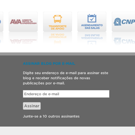
ASSINAR BLOG POR E-MAIL
Digite seu endereço de e-mail para assinar este
blog e receber notificações de novas
publicações por e-mail.
Endereço
de
e-
Assinar
mail
Junte-se a 10 outros assinantes