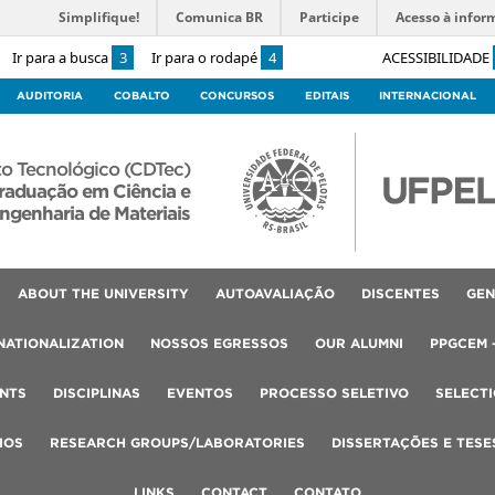
Simplifique!
Comunica BR
Participe
Acesso à infor
Ir para a busca
3
Ir para o rodapé
4
ACESSIBILIDADE
AUDITORIA
COBALTO
CONCURSOS
EDITAIS
INTERNACIONAL
o Tecnológico (CDTec)
raduação em Ciência e
ngenharia de Materiais
ABOUT THE UNIVERSITY
AUTOAVALIAÇÃO
DISCENTES
GEN
NATIONALIZATION
NOSSOS EGRESSOS
OUR ALUMNI
PPGCEM 
NTS
DISCIPLINAS
EVENTOS
PROCESSO SELETIVO
SELECT
IOS
RESEARCH GROUPS/LABORATORIES
DISSERTAÇÕES E TESE
LINKS
CONTACT
CONTATO