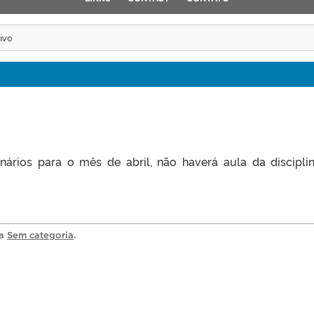
ivo
rios para o mês de abril, não haverá aula da discipli
ia
Sem categoria
.