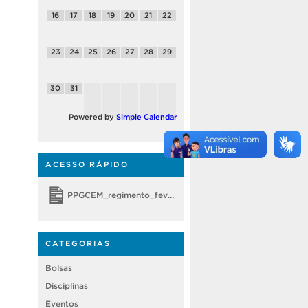
16
17
18
19
20
21
22
23
24
25
26
27
28
29
30
31
Powered by
Simple Calendar
ACESSO RÁPIDO
PPGCEM_regimento_fevereiro 2018
CATEGORIAS
Bolsas
Disciplinas
Eventos