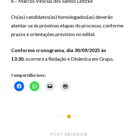
6 – Marcos Vinicius dos Santos Leitzke
Os(as) candidatos(as) homologados(as) deverão
atentar-se às próximas etapas do processo, conforme
prazos e orientações previstos no edital.
Conforme cronograma, dia 30/09/2025 às
13:30,
ocorrerá a Redação e Dinâmica em Grupo.
Compartilhe isso:
Navegação
de
POST ANTERIOR