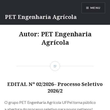
Ir
MENU
para
conteúdo
PET Engenharia Agrícola
Autor:
PET Engenharia
Agrícola
EDITAL Nº 02/2026– Processo Seletivo
2026/2
O grupo PET Engenharia Agrícola UFPel torna público
a abertura do processo seletivo para novos petianos!