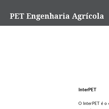
Ir
para
PET Engenharia Agrícola
conteúdo
InterPET
O InterPET é o 