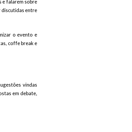
s e falarem sobre
 discutidas entre
nizar o evento e
as, coffe break e
 sugestões vindas
ostas em debate,