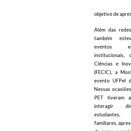
objetivo de apre
Além das redes 
também este
eventos ed
institucionais
Ciências e In
(FECIC), a Mos
evento UFPel d
Nessas ocasiões
PET tiveram a
interagir d
estudantes,
familiares, apre