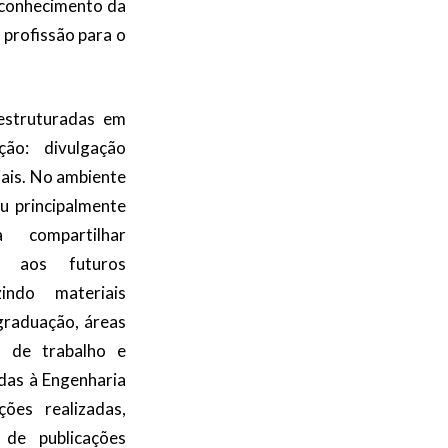
esconhecimento da
 profissão para o
estruturadas em
ão: divulgação
iais. No ambiente
ou principalmente
 compartilhar
s aos futuros
zindo materiais
graduação, áreas
 de trabalho e
adas à Engenharia
ções realizadas,
 de publicações