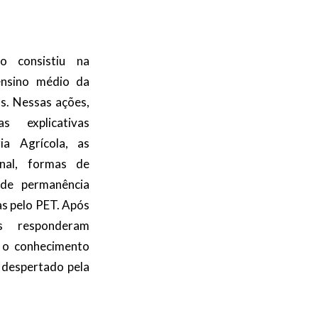
o consistiu na
 ensino médio da
os. Nessas ações,
s explicativas
ia Agrícola, as
onal, formas de
s de permanência
as pelo PET. Após
s responderam
r o conhecimento
e despertado pela