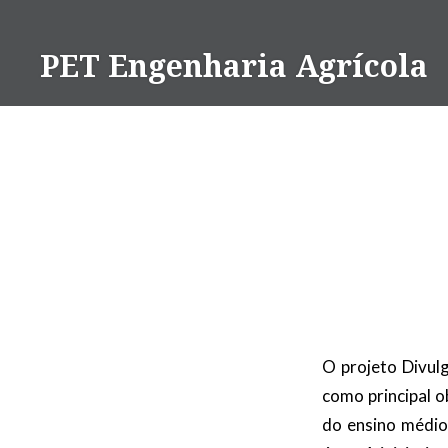
Ir
para
PET Engenharia Agrícola
conteúdo
O projeto Divul
como principal o
do ensino médio 