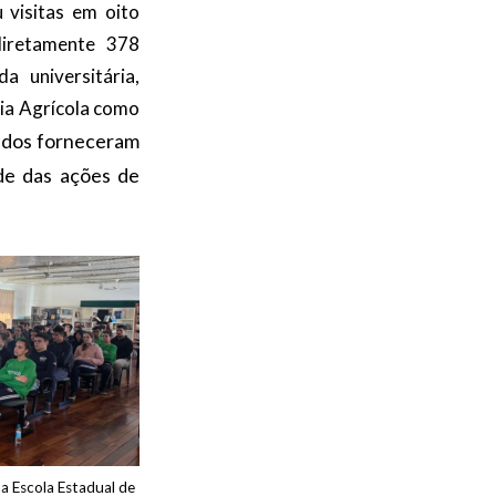
 visitas em oito
 diretamente 378
a universitária,
ria Agrícola como
cados forneceram
ade das ações de
a Escola Estadual de