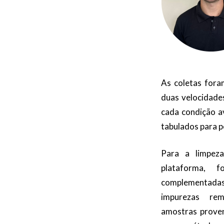
As coletas foram
duas velocidades
cada condição a
tabulados para p
Para a limpeza
plataforma, fo
complementadas
impurezas re
amostras proven