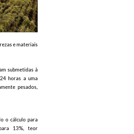
ezas e materiais
ram submetidas à
 24 horas a uma
amente pesados,
do o cálculo para
para 13%, teor