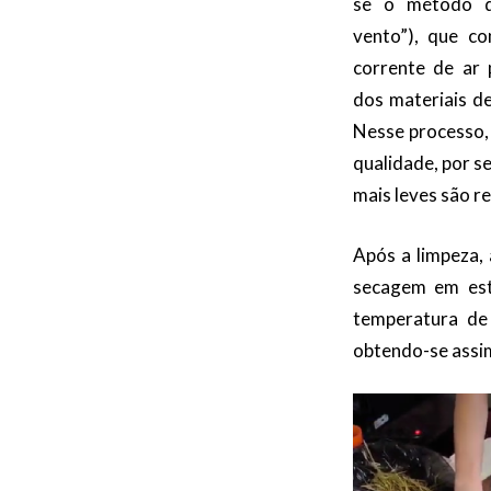
se o método d
vento”), que co
corrente de ar
dos materiais d
Nesse processo,
qualidade, por 
mais leves são re
Após a limpeza,
secagem em est
temperatura de
obtendo-se assi