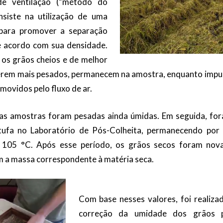
e ventilação (“método do
nsiste na utilização de uma
 para promover a separação
e acordo com sua densidade.
 os grãos cheios e de melhor
serem mais pesados, permanecem na amostra, enquanto impur
movidos pelo fluxo de ar.
 as amostras foram pesadas ainda úmidas. Em seguida, fo
ufa no Laboratório de Pós-Colheita, permanecendo por
 105 °C. Após esse período, os grãos secos foram nov
m a massa correspondente à matéria seca.
Com base nesses valores, foi realiza
correção da umidade dos grãos 