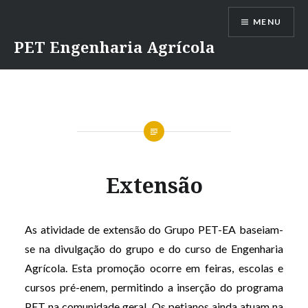
Ir
MENU
para
conteúdo
PET Engenharia Agrícola
Extensão
As atividade de extensão do Grupo PET-EA baseiam-
se na divulgação do grupo e do curso de Engenharia
Agrícola. Esta promoção ocorre em feiras, escolas e
cursos pré-enem, permitindo a inserção do programa
PET na comunidade geral. Os petianos ainda atuam na