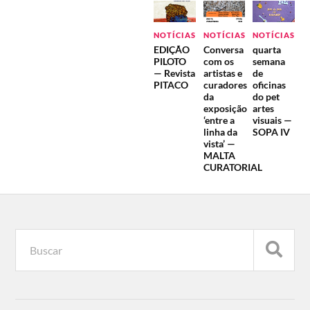
NOTÍCIAS
NOTÍCIAS
NOTÍCIAS
EDIÇÃO
Conversa
quarta
PILOTO
com os
semana
— Revista
artistas e
de
PITACO
curadores
oficinas
da
do pet
exposição
artes
‘entre a
visuais —
linha da
SOPA IV
vista’ —
MALTA
CURATORIAL