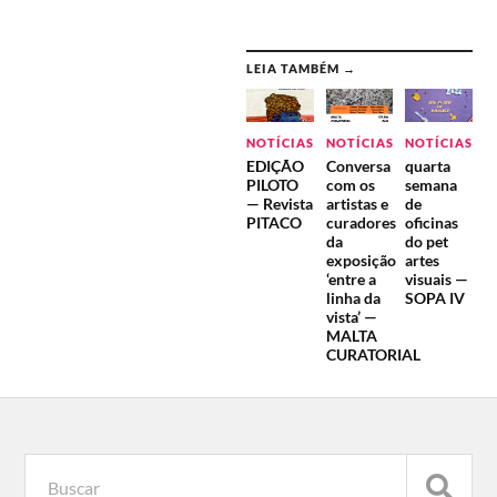
LEIA TAMBÉM →
NOTÍCIAS
NOTÍCIAS
NOTÍCIAS
EDIÇÃO
Conversa
quarta
PILOTO
com os
semana
— Revista
artistas e
de
PITACO
curadores
oficinas
da
do pet
exposição
artes
‘entre a
visuais —
linha da
SOPA IV
vista’ —
MALTA
CURATORIAL