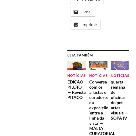
E-mail
Imprimir
LEIA TAMBÉM →
NOTÍCIAS
NOTÍCIAS
NOTÍCIAS
EDIÇÃO
Conversa
quarta
PILOTO
com os
semana
— Revista
artistas e
de
PITACO
curadores
oficinas
da
do pet
exposição
artes
‘entre a
visuais —
linha da
SOPA IV
vista’ —
MALTA
CURATORIAL