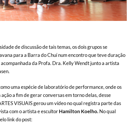
idade de discussão de tais temas, os dois grupos se
vana para a Barra do Chuí num encontro que teve duração
i acompanhada da Profa. Dra. Kelly Wendt junto a artista
asen.
como uma espécie de laboratório de performance, onde os
m ação a fim de gerar conversas em torno delas, desse
ARTES VISUAIS gerou um vídeo no qual registra parte das
sta com o artista e escultor
Hamilton Koelho.
No qual
lo link do post: