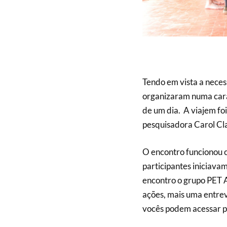
Tendo em vista a necess
organizaram numa cara
de um dia. A viajem fo
pesquisadora Carol Cl
O encontro funcionou 
participantes iniciava
encontro o grupo PET 
ações, mais uma entrevi
vocês podem acessar pe