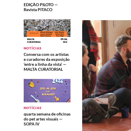
EDIÇÃO PILOTO —
Revista PITACO
NOTÍCIAS
Conversa com os artistas
e curadores da exposição
‘entre a linha da vista’ —
MALTA CURATORIAL
NOTÍCIAS
quarta semana de oficinas
do pet artes visuais —
SOPA IV