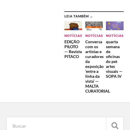
LEIA TAMBÉM →
NOTÍCIAS
NOTÍCIAS
NOTÍCIAS
EDIÇÃO
Conversa
quarta
PILOTO
com os
semana
— Revista
artistas e
de
PITACO
curadores
oficinas
da
do pet
exposição
artes
‘entre a
visuais —
linha da
SOPA IV
vista’ —
MALTA
CURATORIAL