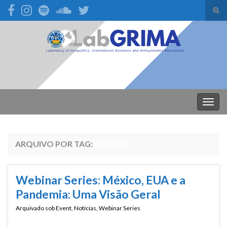
Alte
form
Search for:
de
pesq
Alter
nave
ARQUIVO POR TAG:
MÉXICO
Webinar Series: México, EUA e a
Pandemia: Uma Visão Geral
Arquivado sob
Event
,
Notícias
,
Webinar Series