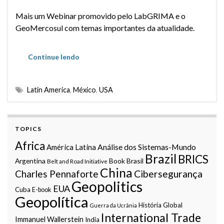
Mais um Webinar promovido pelo LabGRIMA e o
GeoMercosul com temas importantes da atualidade.
Continue lendo
Latin America
,
México
,
USA
TOPICS
Africa
Análise dos Sistemas-Mundo
América Latina
Brazil
BRICS
Argentina
Book
Brasil
Belt and Road Initiative
China
Charles Pennaforte
Cibersegurança
Geopolitics
EUA
Cuba
E-book
Geopolítica
História Global
Guerra da Ucrânia
International Trade
Immanuel Wallerstein
India