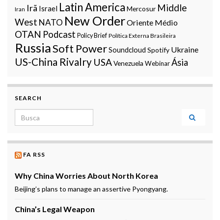
Latin America
Middle
Irã
Israel
Mercosur
Iran
New Order
West
NATO
Oriente Médio
OTAN
Podcast
Policy Brief
Política Externa Brasileira
Russia
Soft Power
Ukraine
Soundcloud
Spotify
US-China Rivalry
USA
Ásia
Venezuela
Webinar
SEARCH
Search for:
FA RSS
Why China Worries About North Korea
Beijing’s plans to manage an assertive Pyongyang.
China’s Legal Weapon