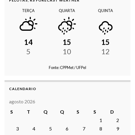
PELOTAS, RS FORECAST WEATHER
TERÇA
QUARTA
QUINTA
14
15
15
5
10
12
Fonte: CPPMet / UFPel
CALENDARIO
agosto 2026
S
T
Q
Q
S
S
D
1
2
3
4
5
6
7
8
9