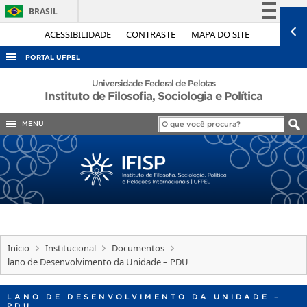
BRASIL
Simplifique!
ACESSIBILIDADE
CONTRASTE
MAPA DO SITE
Comunica BR
PORTAL UFPEL
Participe
ACESSO À INFORMAÇÃO
Universidade Federal de Pelotas
Instituto de Filosofia, Sociologia e Política
Acesso à informação
AUDITORIA
Legislação
MENU
COBALTO
Canais
CONCURSOS
EDITAIS
INTERNACIONAL
OUVIDORIA
PORTARIAS
Início
Institucional
Documentos
lano de Desenvolvimento da Unidade – PDU
TELEFONES
LANO DE DESENVOLVIMENTO DA UNIDADE –
PDU