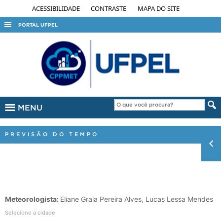
ACESSIBILIDADE
CONTRASTE
MAPA DO SITE
PORTAL UFPEL
ACESSO À INFORMAÇÃO
AUDITORIA
COBALTO
CONCURSOS
MENU
EDITAIS
INTERNACIONAL
PREVISÃO DO TEMPO
OUVIDORIA
PORTARIAS
TELEFONES