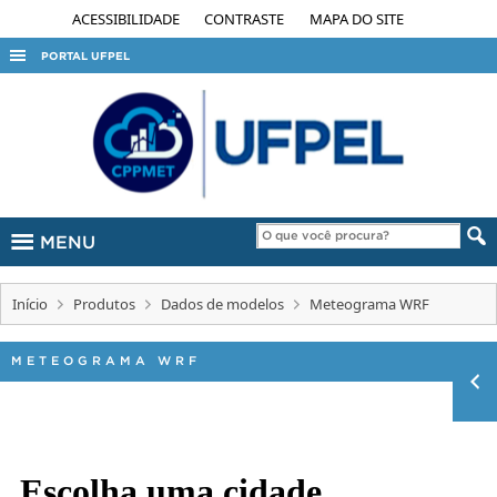
ACESSIBILIDADE
CONTRASTE
MAPA DO SITE
PORTAL UFPEL
ACESSO À INFORMAÇÃO
AUDITORIA
COBALTO
CONCURSOS
MENU
EDITAIS
INTERNACIONAL
Início
Produtos
Dados de modelos
Meteograma WRF
OUVIDORIA
PORTARIAS
METEOGRAMA WRF
TELEFONES