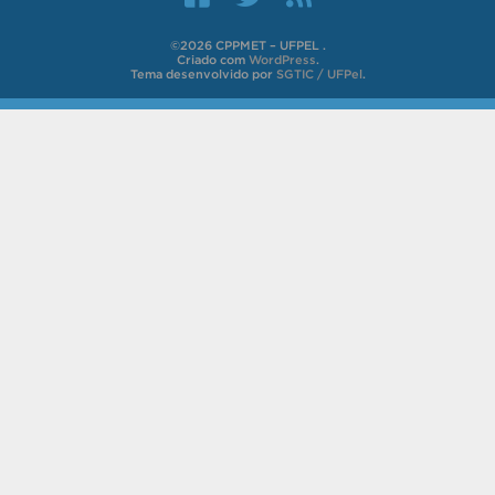
©2026 CPPMET – UFPEL .
Criado com
WordPress
.
Tema desenvolvido por
SGTIC / UFPel
.