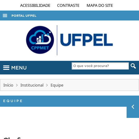
ACESSIBILIDADE
CONTRASTE
MAPA DO SITE
PORTAL UFPEL
ACESSO À INFORMAÇÃO
AUDITORIA
COBALTO
CONCURSOS
MENU
EDITAIS
INTERNACIONAL
Início
Institucional
Equipe
OUVIDORIA
PORTARIAS
EQUIPE
TELEFONES