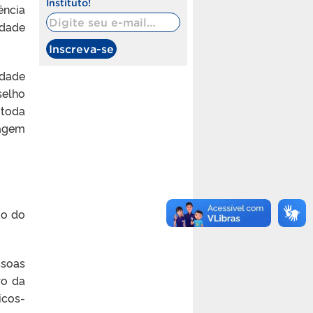
Instituto!
ência
Digite seu e-mail…
dade
Inscreva-se
idade
selho
 toda
sagem
ão do
ssoas
ro da
icos-