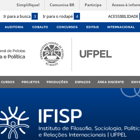
Simplifique!
Comunica BR
Participe
Acesso à infor
Ir para a busca
3
Ir para o rodapé
4
ACESSIBILIDADE
AUDITORIA
COBALTO
CONCURSOS
EDITAIS
INTERNACIONAL
ral de Pelotas
a e Política
CURSOS
PROJETOS
PRODUÇÕES
ESPAÇOS
ÁREA DISCENTE
ENVI