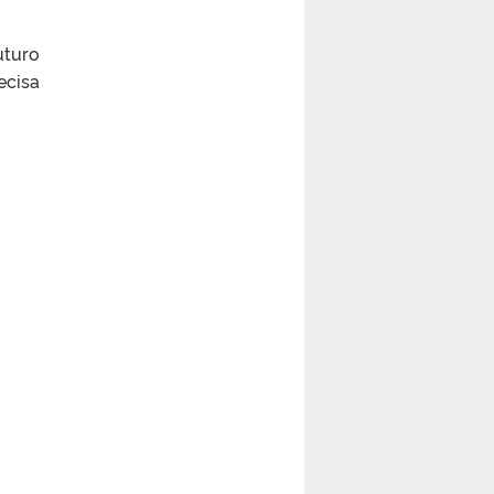
uturo
ecisa