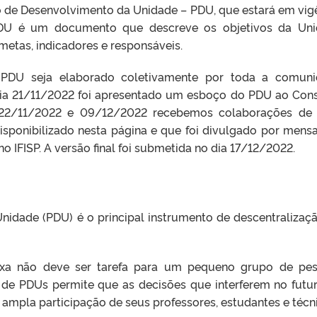
o de Desenvolvimento da Unidade – PDU, que estará em vig
DU é um documento que descreve os objetivos da Uni
etas, indicadores e responsáveis.
 PDU seja elaborado coletivamente por toda a comun
 dia 21/11/2022 foi apresentado um esboço do PDU ao Con
s 22/11/2022 e 09/12/2022 recebemos colaborações de
sponibilizado nesta página e que foi divulgado por men
no IFISP. A versão final foi submetida no dia 17/12/2022.
nidade (PDU) é o principal instrumento de descentralizaç
lexa não deve ser tarefa para um pequeno grupo de pe
a de PDUs permite que as decisões que interferem no futu
mpla participação de seus professores, estudantes e técn