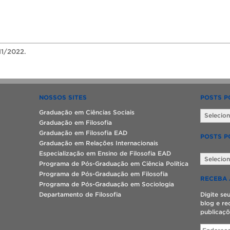
11/2022.
NOSSOS SITES
POSTS P
Posts
Graduação em Ciências Sociais
por
Graduação em Filosofia
data
Graduação em Filosofia EAD
POSTS P
Graduação em Relações Internacionais
Posts
Especialização em Ensino de Filosofia EAD
por
Programa de Pós-Graduação em Ciência Política
categoria
Programa de Pós-Graduação em Filosofia
RECEBA 
Programa de Pós-Graduação em Sociologia
Departamento de Filosofia
Digite se
blog e re
publicaçõ
Endereço