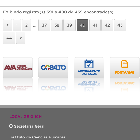
Exibindo registro(s) 391 a 400 de 439 encontrado(s).
<
1
2
…
37
38
39
40
41
42
43
44
>
LOCALIZE O ICH
Secretaria Geral
Instituto de Ciências Humanas