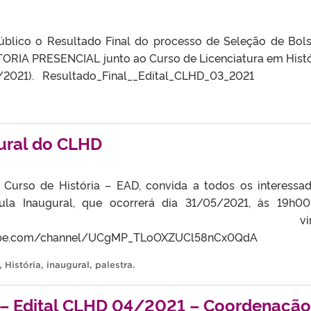
úblico o Resultado Final do processo de Seleção de Bols
RIA PRESENCIAL junto ao Curso de Licenciatura em Histó
3/2021). Resultado_Final__Edital_CLHD_03_2021
ural do CLHD
Curso de História – EAD, convida a todos os interessa
ula Inaugural, que ocorrerá dia 31/05/2021, às 19h0
ente virtual
tube.com/channel/UCgMP_TLoOXZUCl58nCx0QdA
,
História
,
inaugural
,
palestra
.
 – Edital CLHD 04/2021 – Coordenação