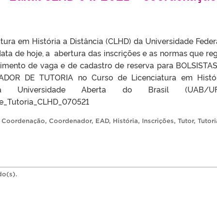
tura em História a Distância (CLHD) da Universidade Feder
data de hoje, a abertura das inscrições e as normas que re
himento de vaga e de cadastro de reserva para BOLSISTA
DOR DE TUTORIA no Curso de Licenciatura em Histór
 Universidade Aberta do Brasil (UAB/UFP
e_Tutoria_CLHD_070521
,
Coordenação
,
Coordenador
,
EAD
,
História
,
Inscrições
,
Tutor
,
Tutori
do(s).