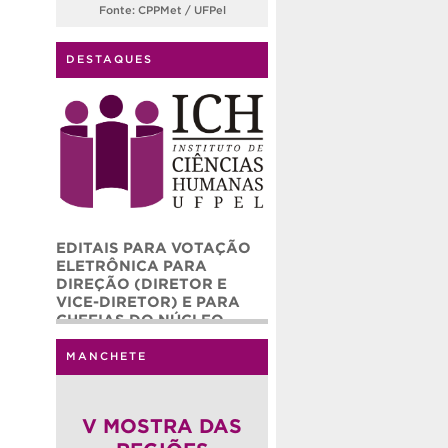
Fonte: CPPMet / UFPel
DESTAQUES
EDITAIS PARA VOTAÇÃO
ELETRÔNICA PARA
DIREÇÃO (DIRETOR E
VICE-DIRETOR) E PARA
CHEFIAS DO NÚCLEO
ADMINISTRATIVO (CHEFE
E CHEFE ADJUNTO) DO
MANCHETE
INSTITUTO DE CIÊNCIAS
HUMANAS – ICH/UFPEL
(QUADRIÊNIO 2026-2030)
V MOSTRA DAS