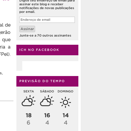
Digite seu endereço de email para
assinar este blog e receber
notificações de novas publicações
por email.
Endereço
de
al de
email
Assinar
gerão
Junte-se a 70 outros assinantes
S que
ia a
ICH NO FACEBOOK
el).
a
,
PREVISÃO DO TEMPO
SEXTA
SÁBADO
DOMINGO
18
16
14
6
4
4