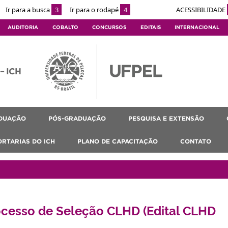
Ir para a busca
3
Ir para o rodapé
4
ACESSIBILIDADE
AUDITORIA
COBALTO
CONCURSOS
EDITAIS
INTERNACIONAL
 – ICH
DUAÇÃO
PÓS-GRADUAÇÃO
PESQUISA E EXTENSÃO
ORTARIAS DO ICH
PLANO DE CAPACITAÇÃO
CONTATO
ocesso de Seleção CLHD (Edital CLHD