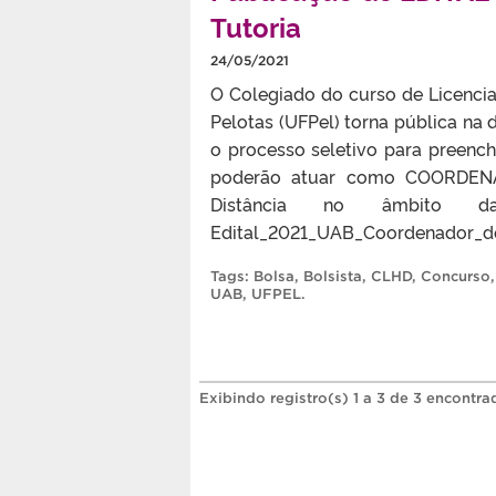
Tutoria
24/05/2021
O Colegiado do curso de Licencia
Pelotas (UFPel) torna pública na 
o processo seletivo para preenc
poderão atuar como COORDENA
Distância no âmbito da
Edital_2021_UAB_Coordenador_d
Tags:
Bolsa
,
Bolsista
,
CLHD
,
Concurso
UAB
,
UFPEL
.
Exibindo registro(s) 1 a 3 de 3 encontra