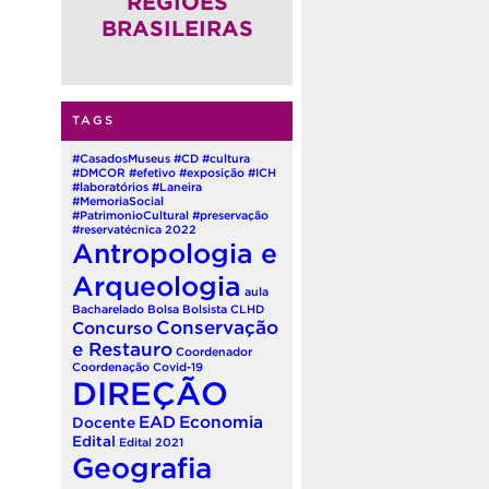
REGIÕES
BRASILEIRAS
TAGS
#CasadosMuseus
#CD
#cultura
#DMCOR
#efetivo
#exposição
#ICH
#laboratórios
#Laneira
#MemoriaSocial
#PatrimonioCultural
#preservação
#reservatécnica
2022
Antropologia e
Arqueologia
aula
Bacharelado
Bolsa
Bolsista
CLHD
Conservação
Concurso
e Restauro
Coordenador
Coordenação
Covid-19
DIREÇÃO
EAD
Economia
Docente
Edital
Edital 2021
Geografia