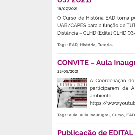
19/07/2021
O Curso de História EAD torna p
UAB/CAPES para a função de TUTO
Distância – CLHD (Edital CLHD 0
Tags:
EAD
,
História
,
Tutoria
.
CONVITE – Aula Inaug
25/05/2021
A Coordenação do 
participarem da A
ambi
https://www.you
Tags:
aula
,
aula inaurugral
,
Curso
,
EAD
Publicação de EDITAL