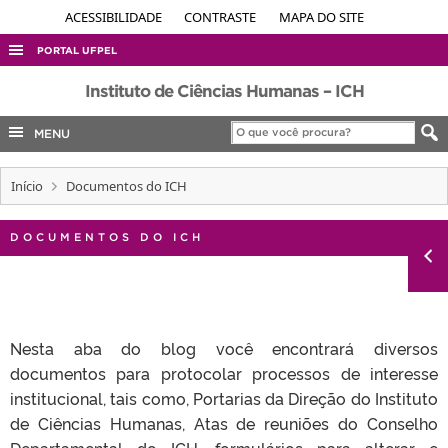
ACESSIBILIDADE
CONTRASTE
MAPA DO SITE
PORTAL UFPEL
ACESSO À INFORMAÇÃO
Instituto de Ciências Humanas – ICH
AUDITORIA
MENU
COBALTO
Início
Documentos do ICH
CONCURSOS
EDITAIS
DOCUMENTOS DO ICH
INTERNACIONAL
OUVIDORIA
PORTARIAS
Nesta aba do blog você encontrará diversos
TELEFONES
documentos para protocolar processos de interesse
institucional, tais como, Portarias da Direção do Instituto
de Ciências Humanas, Atas de reuniões do Conselho