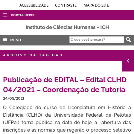
ACESSIBILIDADE
CONTRASTE
MAPA DO SITE
PORTAL UFPEL
ACESSO À INFORMAÇÃO
Instituto de Ciências Humanas – ICH
AUDITORIA
MENU
COBALTO
ARQUIVO DA TAG UAB
CONCURSOS
EDITAIS
Publicação de EDITAL – Edital CLHD
INTERNACIONAL
04/2021 – Coordenação de Tutoria
OUVIDORIA
PORTARIAS
24/05/2021
O Colegiado do curso de Licenciatura em História a
TELEFONES
Distância (CLHD) da Universidade Federal de Pelotas
(UFPel) torna pública na data de hoje, a abertura das
inscrições e as normas que regerão o processo seletivo