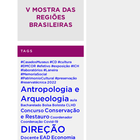
(QUADRIÊNIO 2026-2030)
V MOSTRA DAS
REGIÕES
BRASILEIRAS
TAGS
#CasadosMuseus
#CD
#cultura
#DMCOR
#efetivo
#exposição
#ICH
#laboratórios
#Laneira
#MemoriaSocial
#PatrimonioCultural
#preservação
#reservatécnica
2022
Antropologia e
Arqueologia
aula
Bacharelado
Bolsa
Bolsista
CLHD
Conservação
Concurso
e Restauro
Coordenador
Coordenação
Covid-19
DIREÇÃO
EAD
Economia
Docente