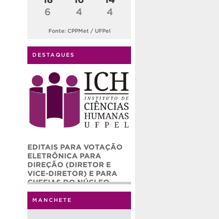
6
4
4
Fonte: CPPMet / UFPel
DESTAQUES
EDITAIS PARA VOTAÇÃO
ELETRÔNICA PARA
DIREÇÃO (DIRETOR E
VICE-DIRETOR) E PARA
CHEFIAS DO NÚCLEO
ADMINISTRATIVO (CHEFE
E CHEFE ADJUNTO) DO
MANCHETE
INSTITUTO DE CIÊNCIAS
HUMANAS – ICH/UFPEL