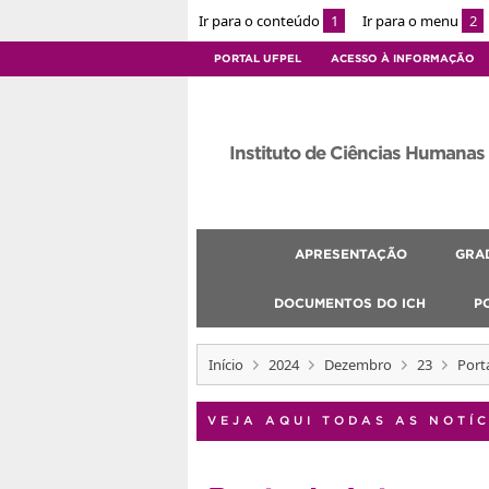
Ir para o conteúdo
1
Ir para o menu
2
PORTAL UFPEL
ACESSO À INFORMAÇÃO
Instituto de Ciências Humanas
APRESENTAÇÃO
GRA
DOCUMENTOS DO ICH
P
Início
2024
Dezembro
23
Port
VEJA AQUI TODAS AS NOTÍC