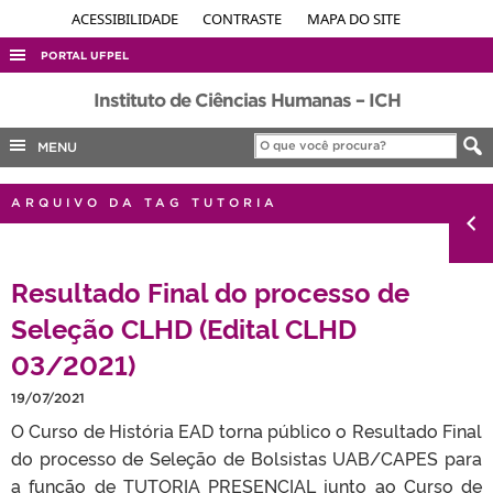
ACESSIBILIDADE
CONTRASTE
MAPA DO SITE
PORTAL UFPEL
ACESSO À INFORMAÇÃO
Instituto de Ciências Humanas – ICH
AUDITORIA
MENU
COBALTO
ARQUIVO DA TAG TUTORIA
CONCURSOS
EDITAIS
Resultado Final do processo de
INTERNACIONAL
Seleção CLHD (Edital CLHD
OUVIDORIA
03/2021)
PORTARIAS
TELEFONES
19/07/2021
O Curso de História EAD torna público o Resultado Final
do processo de Seleção de Bolsistas UAB/CAPES para
a função de TUTORIA PRESENCIAL junto ao Curso de