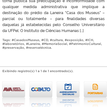
torna pública sua preocupação e inconformidade com
qualquer medida administrativa que implique a
destinação do prédio da Laneira “Casa dos Museus” –
parcial ou totalmente – para finalidades diversas
daquelas já estabelecidas pelo Conselho Universitário
da UFPel. O Instituto de Ciências Humanas […]
Tags:
#CasadosMuseus
,
#CD
,
#cultura
,
#exposição
,
#ICH
,
#laboratórios
,
#Laneira
,
#MemoriaSocial
,
#PatrimonioCultural
,
#preservação
,
#reservatécnica
.
Exibindo registro(s) 1 a 1 de 1 encontrado(s).