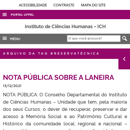
ACESSIBILIDADE
CONTRASTE
MAPA DO SITE
PORTAL UFPEL
ACESSO À INFORMAÇÃO
Instituto de Ciências Humanas – ICH
AUDITORIA
MENU
COBALTO
ARQUIVO DA TAG #RESERVATÉCNICA
CONCURSOS
EDITAIS
NOTA PÚBLICA SOBRE A LANEIRA
INTERNACIONAL
OUVIDORIA
13/12/2021
NOTA PÚBLICA: O Conselho Departamental do Instituto
PORTARIAS
de Ciências Humanas – Unidade que tem, pela maioria
TELEFONES
dos seus Cursos, o dever de recuperar, preservar e dar
acesso à Memória Social e ao Patrimônio Cultural e
Histórico da comunidade local, regional e nacional –