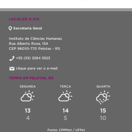
LOCALIZE O ICH
Secretaria Geral
Instituto de Ciências Humanas
Rua Alberto Rosa, 154
CEP 96010-770 Pelotas - RS
+55 (53) 3284 5523
clique para ver o e-mail
TEMPO EM PELOTAS, RS
SEGUNDA
TERÇA
QUARTA
13
14
15
4
5
10
Fonte: CPPMet / UFPel