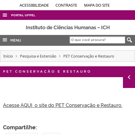
ACESSIBILIDADE
CONTRASTE
MAPA DO SITE
PORTAL UFPEL
ACESSO À INFORMAÇÃO
Instituto de Ciências Humanas – ICH
AUDITORIA
MENU
COBALTO
Início
Pesquisa e Extensão
PET Conservação e Restauro
CONCURSOS
EDITAIS
PET CONSERVAÇÃO E RESTAURO
INTERNACIONAL
OUVIDORIA
PORTARIAS
Acesse AQUI o site do PET Conservação e Restauro.
TELEFONES
Compartilhe: