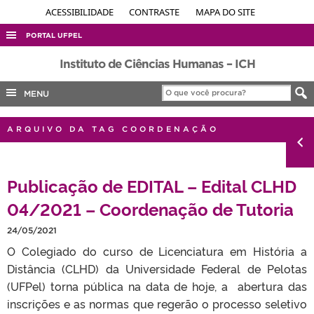
ACESSIBILIDADE
CONTRASTE
MAPA DO SITE
PORTAL UFPEL
ACESSO À INFORMAÇÃO
Instituto de Ciências Humanas – ICH
AUDITORIA
MENU
COBALTO
ARQUIVO DA TAG COORDENAÇÃO
CONCURSOS
EDITAIS
Publicação de EDITAL – Edital CLHD
INTERNACIONAL
04/2021 – Coordenação de Tutoria
OUVIDORIA
PORTARIAS
24/05/2021
O Colegiado do curso de Licenciatura em História a
TELEFONES
Distância (CLHD) da Universidade Federal de Pelotas
(UFPel) torna pública na data de hoje, a abertura das
inscrições e as normas que regerão o processo seletivo