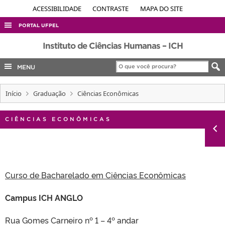
ACESSIBILIDADE
CONTRASTE
MAPA DO SITE
PORTAL UFPEL
ACESSO À INFORMAÇÃO
Instituto de Ciências Humanas – ICH
AUDITORIA
MENU
COBALTO
Início
Graduação
Ciências Econômicas
CONCURSOS
EDITAIS
CIÊNCIAS ECONÔMICAS
INTERNACIONAL
OUVIDORIA
PORTARIAS
Curso de Bacharelado em Ciências Econômicas
TELEFONES
Campus ICH ANGLO
Rua Gomes Carneiro nº 1 – 4º andar