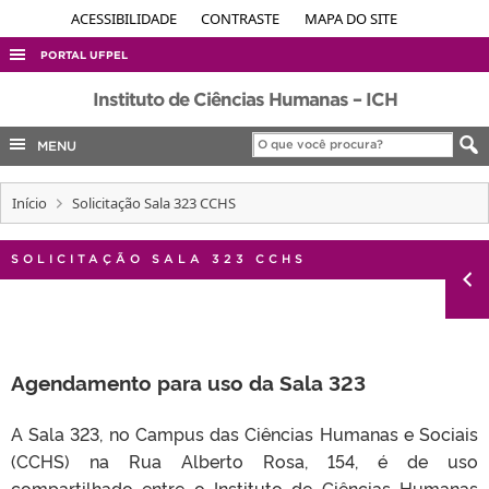
ACESSIBILIDADE
CONTRASTE
MAPA DO SITE
PORTAL UFPEL
ACESSO À INFORMAÇÃO
Instituto de Ciências Humanas – ICH
AUDITORIA
MENU
COBALTO
Início
Solicitação Sala 323 CCHS
CONCURSOS
EDITAIS
SOLICITAÇÃO SALA 323 CCHS
INTERNACIONAL
OUVIDORIA
PORTARIAS
Agendamento para uso da Sala 323
TELEFONES
A Sala 323, no Campus das Ciências Humanas e Sociais
(CCHS) na Rua Alberto Rosa, 154, é de uso
compartilhado entre o Instituto de Ciências Humanas