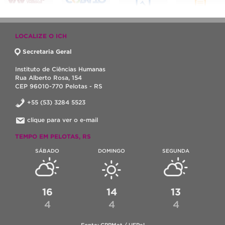
LOCALIZE O ICH
Secretaria Geral
Instituto de Ciências Humanas
Rua Alberto Rosa, 154
CEP 96010-770 Pelotas - RS
+55 (53) 3284 5523
clique para ver o e-mail
TEMPO EM PELOTAS, RS
SÁBADO
DOMINGO
SEGUNDA
16
14
13
4
4
4
Fonte: CPPMet / UFPel