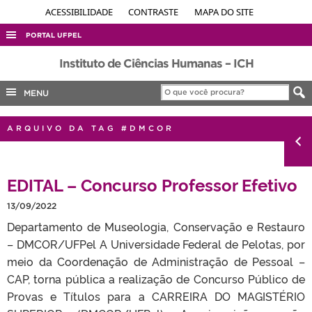
ACESSIBILIDADE
CONTRASTE
MAPA DO SITE
PORTAL UFPEL
ACESSO À INFORMAÇÃO
Instituto de Ciências Humanas – ICH
AUDITORIA
MENU
COBALTO
ARQUIVO DA TAG #DMCOR
CONCURSOS
EDITAIS
EDITAL – Concurso Professor Efetivo
INTERNACIONAL
OUVIDORIA
13/09/2022
Departamento de Museologia, Conservação e Restauro
PORTARIAS
– DMCOR/UFPel A Universidade Federal de Pelotas, por
TELEFONES
meio da Coordenação de Administração de Pessoal –
CAP, torna pública a realização de Concurso Público de
Provas e Títulos para a CARREIRA DO MAGISTÉRIO