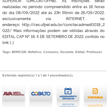
SUPERIOR (DMCOR/UFPel). As inscrições serão
realizadas no período compreendido entre as 18 horas
do dia 08/09/2022 até às 23h 59min de 26/09/2022,
exclusivamente via INTERNET, no
endereço: http://ces.ufpel.edu.br/conctecadmed0018_2
022/ Mais informações podem ser obtidas através do
EDITAL CAP Nº 18, 5 DE SETEMBRO DE 2022, contido no
link […]
Tags:
#DMCOR
,
#efetivo
,
Concurso
,
Docente
,
Edital
,
Professor
.
Exibindo registro(s) 1 a 1 de 1 encontrado(s).